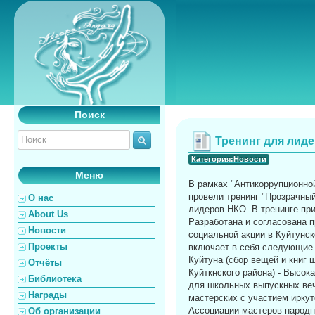
Поиск
Тренинг для лид
Категория:Новости
Меню
В рамках "Антикоррупционно
провели тренинг "Прозрачны
О нас
лидеров НКО. В тренинге при
About Us
Разработана и согласована 
Новости
социальной акции в Куйтунск
Проекты
включает в себя следующие 
Куйтуна (сбор вещей и книг 
Отчёты
Куйткнского района) - Высо
Библиотека
для школьных выпускных ве
Награды
мастерских с участием ирку
Ассоциации мастеров народно
Об организации