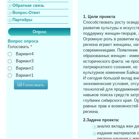
Обратная связь
Вопрос-Ответ
1. Цели проекта
Партнёры
Способствовать росту освед
развитие культуры и искусст
Опрос
поддержку женщин-творцов, 
Огромную роль в развитии к
Вопрос опроса
региона играют женщины, на
Голосовать
*
современницами. Появление 
Вариант4
образованных женщин - измен
Вариант3
исторического факта: не про
патриархатного сознания, но
Вариант2
культурное изменение Байкал
Вариант1
И сегодня большой вклад вн
экономические условия, отс
Голосовать
технологий для продвижения
навыков поиска средств затр
глубинки сибирского края. О
равных прав и возможностей
региона.
2.Задачи проекта:
анализ вклада жен де
издание материалов о
региона,начиная с же