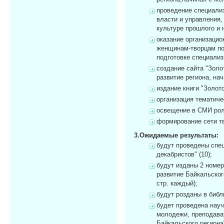
проведение специали
власти и управления
культуре прошлого и 
оказание организацио
женщинам-творцам по
подготовке специализ
создание сайта "Золо
развитие региона, на
издание книги "Золот
организация тематиче
освещение в СМИ рол
формирование сети т
3.Ожидаемые результаты:
будут проведены спец
декабристов" (10);
будут изданы 2 номер
развитие Байкальског
стр. каждый);
будут розданы в библ
будет проведена науч
молодежи, преподава
Байкальского региона