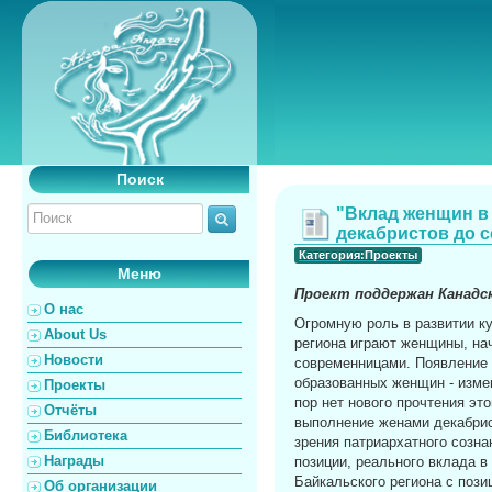
Поиск
"Вклад женщин в 
декабристов до с
Категория:Проекты
Меню
Проект поддержан Канадс
О нас
Огромную роль в развитии к
About Us
региона играют женщины, на
Новости
современницами. Появление 
образованных женщин - измен
Проекты
пор нет нового прочтения это
Отчёты
выполнение женами декабрис
Библиотека
зрения патриархатного созна
Награды
позиции, реального вклада в
Байкальского региона с пози
Об организации