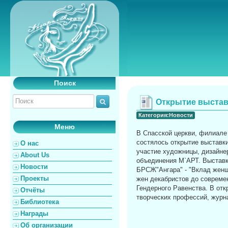
Поиск
Открытие выстав
Категория:Новости
Меню
В Спасской церкви, филиале 
состялось открытие выставк
О нас
участие художницы, дизайне
About Us
объединения М`АРТ. Выставк
Новости
БРСЖ"Ангара" - "Вклад женщи
Проекты
жен декабристов до совреме
Гендерного Равенства. В от
Отчёты
творческих профессий, журн
Библиотека
Награды
Об организации