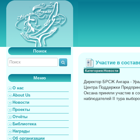
Поиск
Участие в соста
Категория:Новости
Меню
Директор БРСЖ Ангара - Ура
Центра Поддержки Предприн
О нас
Оксана приняли участие в с
About Us
наблюдателей II тура выборо
Новости
Проекты
Отчёты
Библиотека
Награды
Об организации