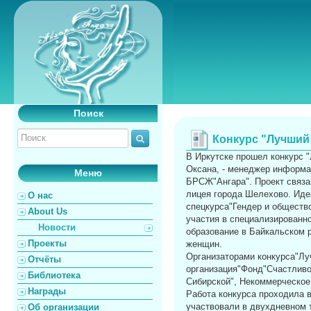
Поиск
Конкурс "Лучший
В Иркутске прошел конкурс 
Оксана, - менеджер информа
Меню
БРСЖ"Ангара". Проект связа
лицея города Шелехово. Иде
О нас
спецкурса"Гендер и общество
About Us
участия в специализированн
Новости
образование в Байкальском 
Проекты
женщин.
Организаторами конкурса"Л
Отчёты
организация"Фонд"Счастлив
Библиотека
Сибирской", Некоммерческое
Награды
Работа конкурса проходила в
участвовали в двухдневном 
Об организации