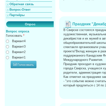
Обратная связь
Вопрос-Ответ
Партнёры
Праздник "Декаб
Опрос
В Свирске состоялся праздни
Вопрос опроса
художественная, музыкальна
Голосовать
*
декабристов и их мужей в а
Вариант4
общеобразовательной школы 
Вариант3
спектакля организовали уча
проекта"Вклад женщин в разв
Вариант2
поддержанного Канадским Фо
Вариант1
Международного Развития.
Праздник проходил в художе
Голосовать
города Свирска, учащихся х
родители, администрация гор
Как отметил на празднике з
- "это событие можно считат
который продлиться с 14 по 