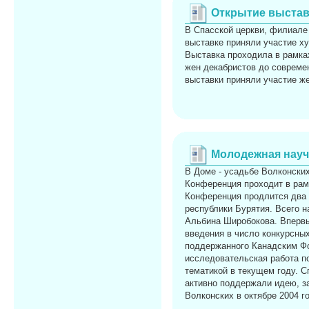
Открытие выстав
В Спасской церкви, филиале 
выставке приняли участие х
Выставка проходила в рамках
жен декабристов до совреме
выставки приняли участие ж
Молодежная науч
В Доме - усадьбе Волконских
Конференция проходит в рам
Конференция продлится два 
республики Бурятия. Всего 
Альбина Широбокова. Впервы
введения в число конкурсных
поддержанного Канадским Фо
исследовательская работа п
тематикой в текущем году. С
активно поддержали идею, з
Волконских в октябре 2004 г